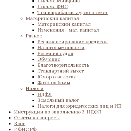
Письма МинФина
Письма ФНС
Транскрибация аудио в текст
Материнский капитал
Материнский капитал
Изменения - мат. капитал
Разное
Рефинансирование кредитов
Налоговые новости
Решения судов
Обучение
Благотворительность
Стандартный вычет
Юмор о налогах
Фотоальбомы
Налоги
НДФЛ
Земельный налог
Налоги для юридических лиц и ИП
Инструкции по заполнению 3-НДФЛ
Ответы на вопросы
Блог
ИФНС РФ