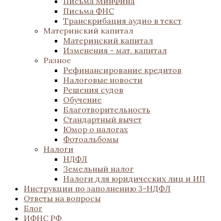
Письма МинФина
Письма ФНС
Транскрибация аудио в текст
Материнский капитал
Материнский капитал
Изменения - мат. капитал
Разное
Рефинансирование кредитов
Налоговые новости
Решения судов
Обучение
Благотворительность
Стандартный вычет
Юмор о налогах
Фотоальбомы
Налоги
НДФЛ
Земельный налог
Налоги для юридических лиц и ИП
Инструкции по заполнению 3-НДФЛ
Ответы на вопросы
Блог
ИФНС РФ