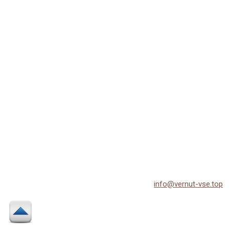
© 2026 Vernut-vse.top - Копирование материалов без
активной ссылки на источник запрещено.
По всем вопросам обращайтесь на email:
info@vernut-vse.top