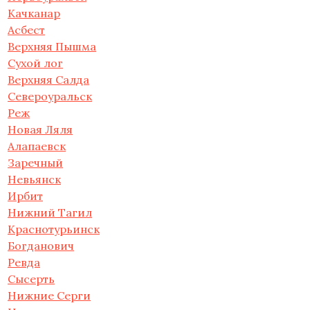
Качканар
Асбест
Верхняя Пышма
Сухой лог
Верхняя Салда
Североуральск
Реж
Новая Ляля
Алапаевск
Заречный
Невьянск
Ирбит
Нижний Тагил
Краснотурьинск
Богданович
Ревда
Сысерть
Нижние Серги