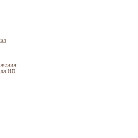
ная
ожения
для ИП