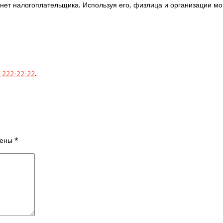
ет налогоплательщика. Используя его, физлица и организации мог
) 222-22-22
.
чены
*